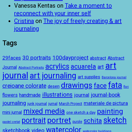
Vanessa Kentas
on
Take a moment to
reconnect with your inner self
Cristina
on
The joy of freely creating & art
journaling
Tags
100dayproject
30 portraits
29faces
abstract
Abstract
art
acrylics
acuarela
art
Journal
Abstract Portraits
journal
art journaling
art supplies
Barcelona journal
drawings
fata
face
creioane colorate
desen
flori
illustrations
journal-book
journal
handmade
flowers
journaling
materiale de pictura
junk journal
jurnal
March Project
mixed media
painting
mini jurnal
one sketch a day
sketch
portret
portrait
schita
purple
pastel cretat
watercolor
sketchbook
video
watercolor buildings