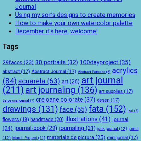
Journal
Using my son’s designs to create memories
How to make your own watercolor palette
December it’s here, welcome!
Tags
100dayproject
(35)
30 portraits
(32)
29faces
(23)
acrylics
abstract
(17)
Abstract Journal
(17)
Abstract Portraits
(8)
art journal
(84)
acuarela
(63)
art
(26)
(211)
art journaling
(136)
art supplies
(17)
creioane colorate
(37)
desen
(17)
Barcelona journal
(7)
drawings
(131)
fata
(152)
face
(55)
flori
(7)
illustrations
(41)
journal
handmade
(20)
flowers
(18)
journal-book
(29)
journaling
(31)
(24)
junk journal
(12)
jurnal
materiale de pictura
(25)
mini jurnal
(17)
(12)
March Project
(11)