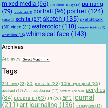
mixed media
(96)
painting
one sketch a day
(12)
portret
(124)
portrait
(96)
(79)
pastel cretat
(7)
sketch
(135)
schita
(67)
sketchbook
purple
(9)
watercolor
(110)
(30)
video
(31)
watercolor buildings
(7)
whimsical face
(143)
whimsical
(15)
Archives
Archives
Tags
100dayproject
(35)
30 portraits
(32)
29faces
(23)
acrylics
abstract
(17)
Abstract Journal
(17)
Abstract Portraits
(8)
art journal
(84)
acuarela
(63)
art
(26)
(211)
art journaling
(136)
art supplies
(17)