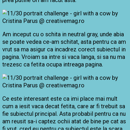
prea putine ori am facut asta.
Am inceput cu o schita in neutral gray, unde abia
se poate vedea ce-am schitat, asta pentru ca am
vrut sa ma asigur ca incadrez corect subiectul in
pagina. Vroiam sa intre si vaca langa, si sa nu ma
trezesc ca fetita ocupa intreaga pagina.
Ce este interesant este ca imi place mai mult
cum a iesit vaca decat fetita, care ar fi trebuit sa
fie subiectul principal. Asta probabil pentru ca nu
am reusit sa-i captez ochii atat de bine pe cat as
fi vrut, cred eu pentru ca subiectul este la scara