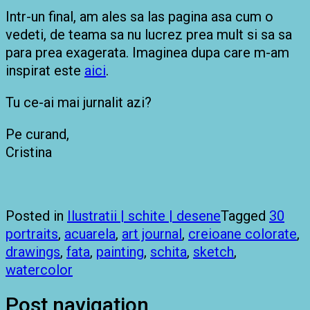
Intr-un final, am ales sa las pagina asa cum o
vedeti, de teama sa nu lucrez prea mult si sa sa
para prea exagerata. Imaginea dupa care m-am
inspirat este
aici
.
Tu ce-ai mai jurnalit azi?
Pe curand,
Cristina
Posted in
Ilustratii | schite | desene
Tagged
30
portraits
,
acuarela
,
art journal
,
creioane colorate
,
drawings
,
fata
,
painting
,
schita
,
sketch
,
watercolor
Post navigation