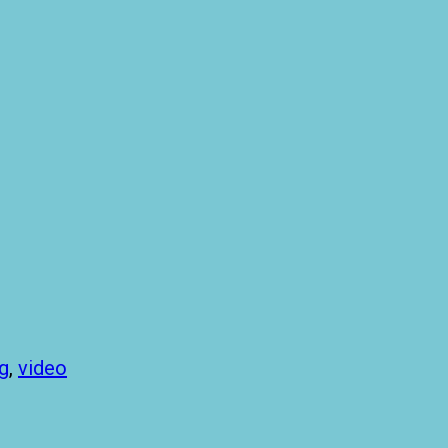
ng
,
video