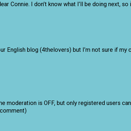
r Connie. I don’t know what I’ll be doing next, so i
ur English blog (4thelovers) but I’m not sure if my
e moderation is OFF, but only registered users ca
o comment)