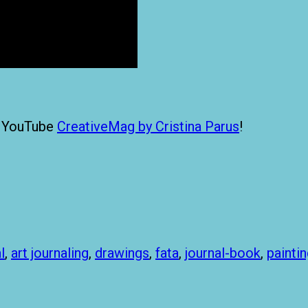
ul YouTube
CreativeMag by Cristina Parus
!
l
,
art journaling
,
drawings
,
fata
,
journal-book
,
painti