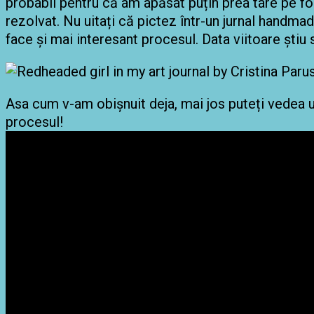
probabil pentru că am apăsat puțin prea tare pe fo
rezolvat. Nu uitați că pictez într-un jurnal handmad
face și mai interesant procesul. Data viitoare știu
Asa cum v-am obișnuit deja, mai jos puteți vedea u
procesul!