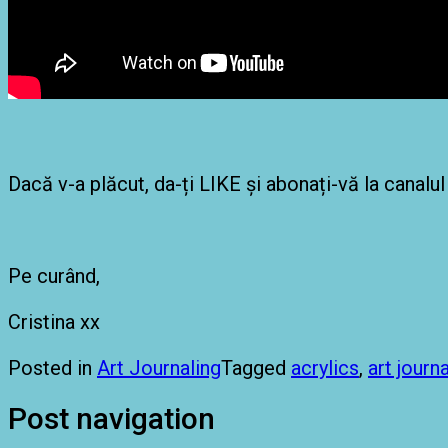
Dacă v-a plăcut, da-ți LIKE și abonați-vă la canal
Pe curând,
Cristina xx
Posted in
Art Journaling
Tagged
acrylics
,
art journa
Post navigation