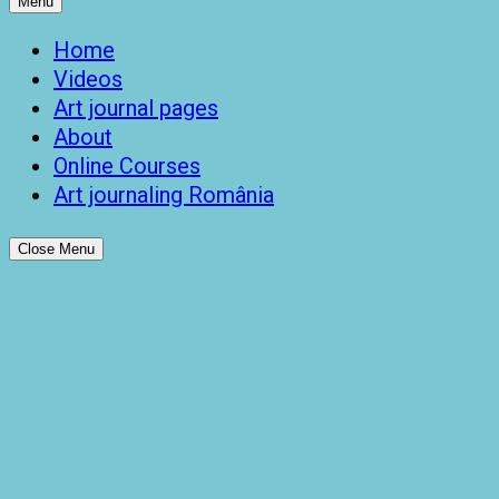
Menu
Home
Videos
Art journal pages
About
Online Courses
Art journaling România
Close Menu