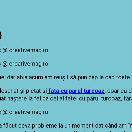
}
, dar abia acum am reușit să pun cap la cap toate f
senat și pictat și
fata cu parul turcoaz
, doar că 
t naștere la fel ca cel al fetei cu părul turcoaz, fără 
 mi-a făcut ceva probleme la un moment dat când am î