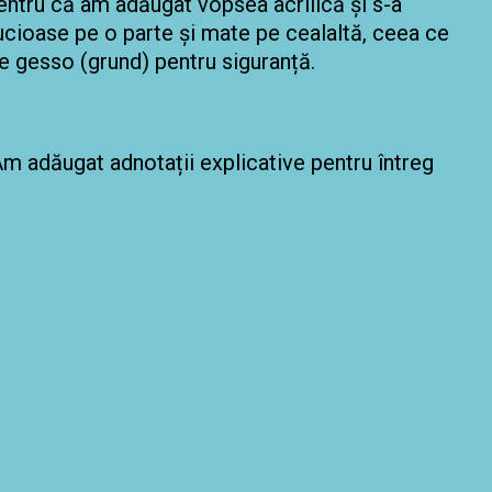
pentru că am adăugat vopsea acrilică și s-a
 lucioase pe o parte și mate pe cealaltă, ceea ce
de gesso (grund) pentru siguranță.
Am adăugat adnotații explicative pentru întreg