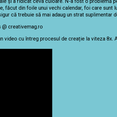
aie și a ridicat ceva culoare. N-a fost o problemă 
e, făcut din foile unui vechi calendar, foi care sunt
 sigur că trebuie să mai adaug un strat suplimentar 
n video cu întreg procesul de creație la viteza 8x. 